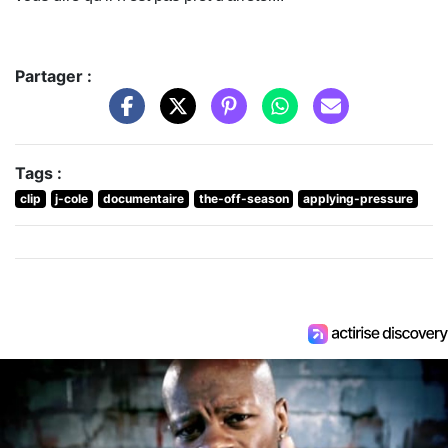
Partager :
Tags :
clip
j-cole
documentaire
the-off-season
applying-pressure