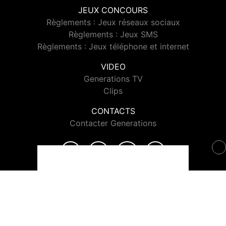
JEUX CONCOURS
Règlements : Jeux réseaux sociaux
Règlements : Jeux SMS
Règlements : Jeux téléphone et internet
VIDEO
Generations TV
Clips
CONTACTS
Contacter Generations
© 2026 Generations Tous droits réservés.
Signaler un contenu
-
Mentions légales
-
Politique de cookies
-
Contact