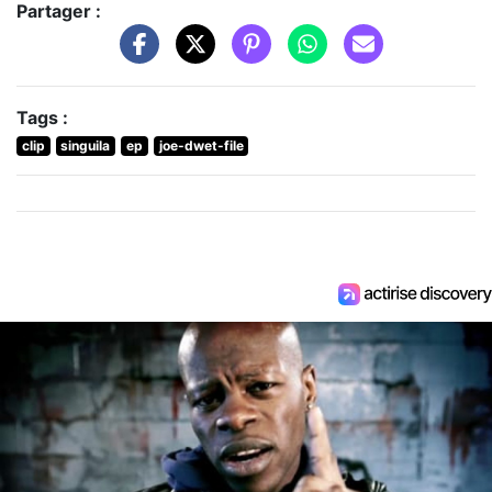
Partager :
Tags :
clip
singuila
ep
joe-dwet-file