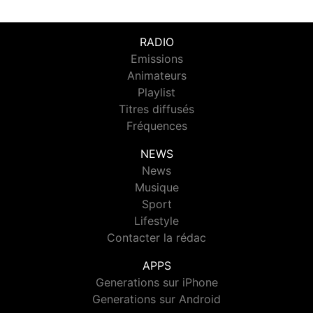
RADIO
Emissions
Animateurs
Playlist
Titres diffusés
Fréquences
NEWS
News
Musique
Sport
Lifestyle
Contacter la rédac
APPS
Generations sur iPhone
Generations sur Android