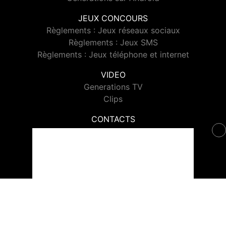
JEUX CONCOURS
Règlements : Jeux réseaux sociaux
Règlements : Jeux SMS
Règlements : Jeux téléphone et internet
VIDEO
Generations TV
Clips
CONTACTS
Contacter Generations
© 2026 Generations Tous droits réservés.
Signaler un contenu
-
Mentions légales
-
Politique de cookies
-
Contact