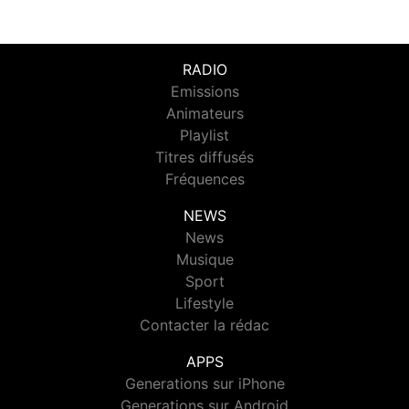
RADIO
Emissions
Animateurs
Playlist
Titres diffusés
Fréquences
NEWS
News
Musique
Sport
Lifestyle
Contacter la rédac
APPS
Generations sur iPhone
Generations sur Android