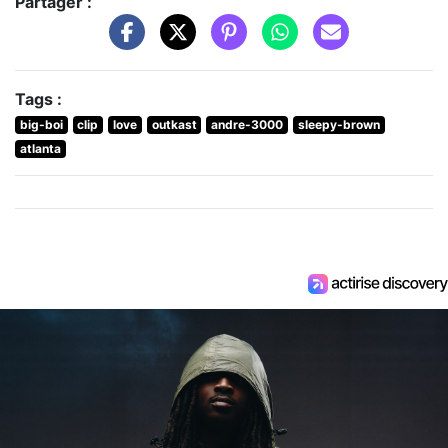
Partager :
Tags :
big-boi
clip
love
outkast
andre-3000
sleepy-brown
atlanta