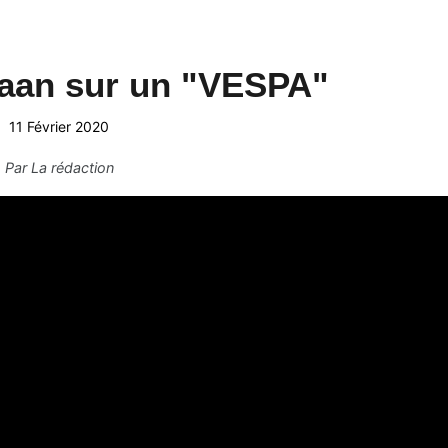
Saan sur un "VESPA"
11 Février 2020
Par
La rédaction