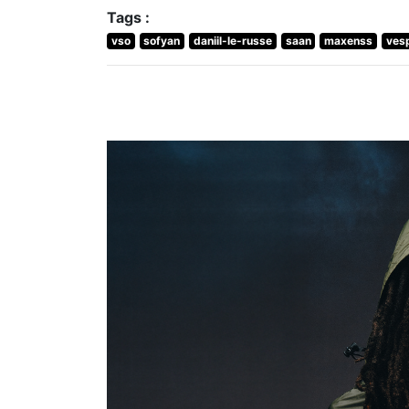
Tags :
vso
sofyan
daniil-le-russe
saan
maxenss
ves