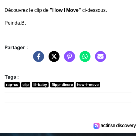
Découvrez le clip de
"How I Move"
ci-dessous.
.
Peinda.B
Partager :
Tags :
rap-us
clip
lil-baby
flipp-dinero
how-i-move