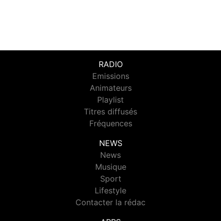
RADIO
Emissions
Animateurs
Playlist
Titres diffusés
Fréquences
NEWS
News
Musique
Sport
Lifestyle
Contacter la rédac