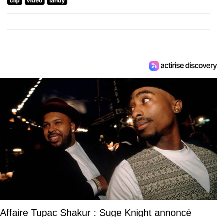
clip
video
landy
Affaire Tupac Shakur : Suge Knight annoncé