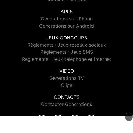
APPS
Generations sur iPhone
Generations sur Android
JEUX CONCOURS
Règlements : Jeux réseaux sociaux
Règlements : Jeux SMS
Règlements : Jeux téléphone et internet
VIDEO
Generations TV
Clips
CONTACTS
Contacter Generations