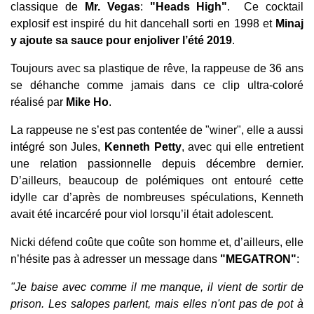
classique de
Mr. Vegas
:
"Heads High"
. Ce cocktail
explosif est inspiré du hit dancehall sorti en 1998 et
Minaj
y ajoute sa sauce pour enjoliver l’été 2019
.
Toujours avec sa plastique de rêve, la rappeuse de 36 ans
se déhanche comme jamais dans ce clip ultra-coloré
réalisé par
Mike Ho
.
La rappeuse ne s’est pas contentée de "winer", elle a aussi
intégré son Jules,
Kenneth Petty
, avec qui elle entretient
une relation passionnelle depuis décembre dernier.
D’ailleurs, beaucoup de polémiques ont entouré cette
idylle car d’après de nombreuses spéculations, Kenneth
avait été incarcéré pour viol lorsqu’il était adolescent.
Nicki défend coûte que coûte son homme et, d’ailleurs, elle
n’hésite pas à adresser un message dans
"MEGATRON"
:
"Je baise avec comme il me manque, il vient de sortir de
prison. Les salopes parlent, mais elles n'ont pas de pot à