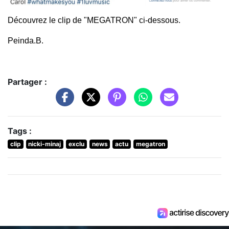
Découvrez le clip de "MEGATRON" ci-dessous.
Peinda.B.
Partager :
Tags :
clip
nicki-minaj
exclu
news
actu
megatron