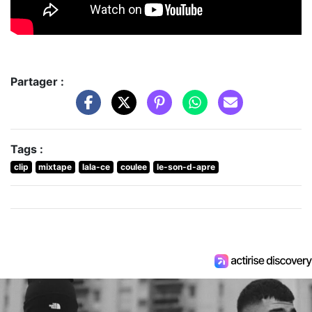
Partager :
Tags :
clip
mixtape
lala-ce
coulee
le-son-d-apre