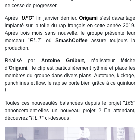
ne cesse de progresser.
Après "
UFO
" fin janvier dernier,
O
rigami
s’est davantage
implanté sur la toile du rap français en cette année 2019.
Après trois mois sans nouvelle, le groupe présente leur
morceau "
F.L.T
" où
SmashCoffee
assure toujours la
production.
Réalisé par
Antoine Grébert,
réalisateur fétiche
d’
Origami
, le clip est particulièrement rythmé et place les
membres du groupe dans divers plans. Autotune, kickage,
punchlines et flow, le rap se porte bien grâce à ce quintuor
!
Toutes ces nouveautés balancées depuis le projet "
168
"
annonceraient-elles un nouveau projet ? En attendant,
découvrez "
F.L.T
" ci-dessous :