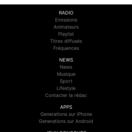
RADIO
Emissions
Animateurs
Playlist
Titres diffusés
Fréquences
NEWS
News
Musique
Sport
Lifestyle
Contacter la rédac
APPS
Generations sur iPhone
Generations sur Android