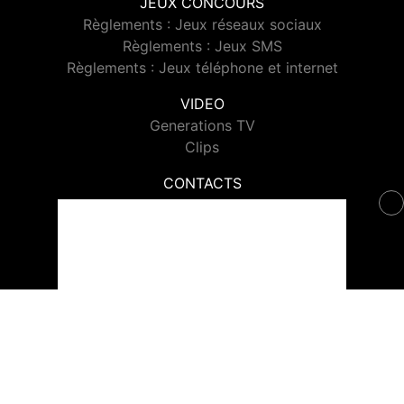
JEUX CONCOURS
Règlements : Jeux réseaux sociaux
Règlements : Jeux SMS
Règlements : Jeux téléphone et internet
VIDEO
Generations TV
Clips
CONTACTS
Contacter Generations
© 2026 Generations Tous droits réservés.
Signaler un contenu
-
Mentions légales
-
Politique de cookies
-
Contact