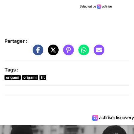
Partager :
Tags :
origami
origami
flt