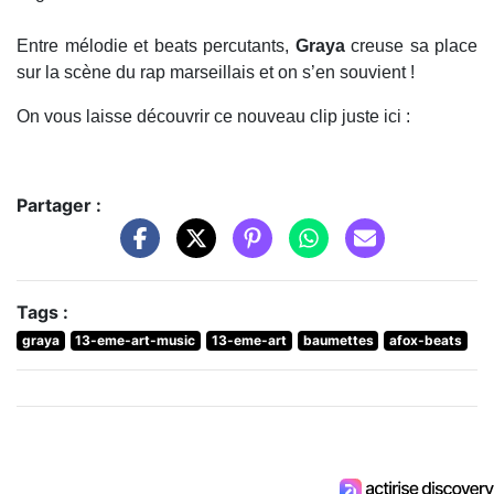
Entre mélodie et beats percutants,
Graya
creuse sa place
sur la scène du rap marseillais et on s’en souvient !
On vous laisse découvrir ce nouveau clip juste ici :
Partager :
Tags :
graya
13-eme-art-music
13-eme-art
baumettes
afox-beats