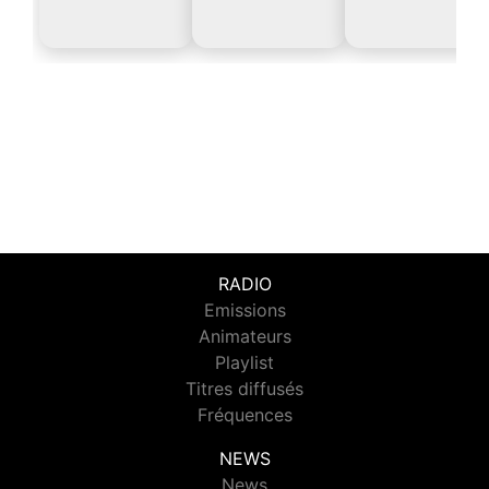
RADIO
Emissions
Animateurs
Playlist
Titres diffusés
Fréquences
NEWS
News