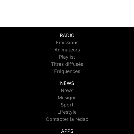
RADIO
Emissions
Animateurs
Playlist
Titres diffusés
Fréquences
NEWS
News
Musique
Sport
Lifestyle
Contacter la rédac
APPS