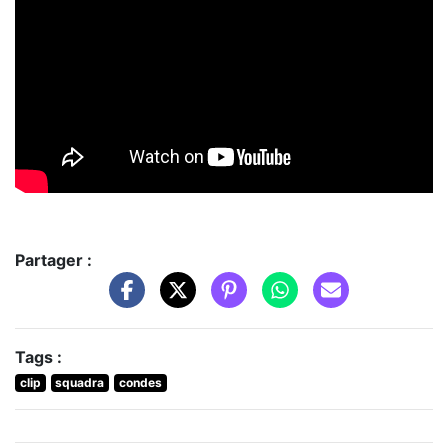
Partager :
Tags :
clip
squadra
condes