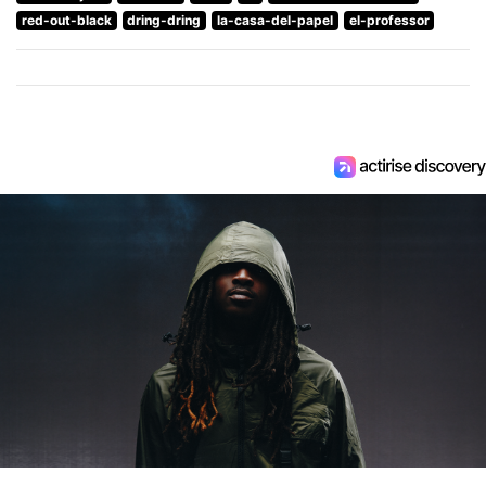
red-out-black
dring-dring
la-casa-del-papel
el-professor