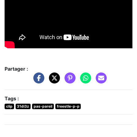
Partager :
Tags :
clip
31di3z
pas-pareil
freestle-p-p