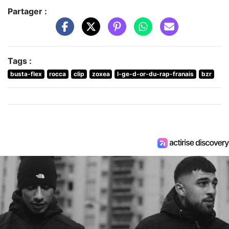
Partager :
Tags :
busta-flex
rocca
clip
zoxea
l-ge-d-or-du-rap-franais
bzr