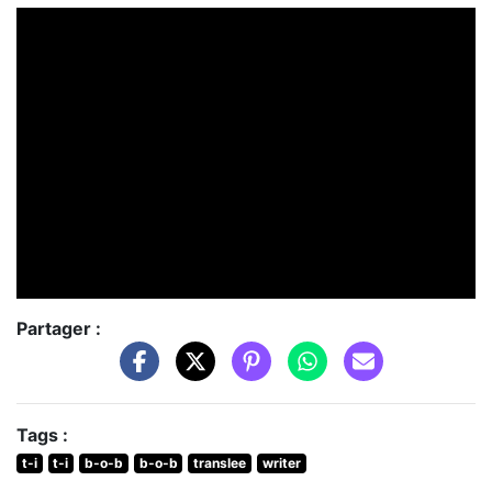
Partager :
Tags :
t-i
t-i
b-o-b
b-o-b
translee
writer