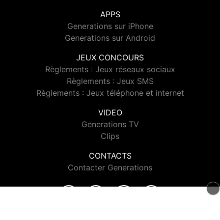
APPS
Generations sur iPhone
Generations sur Android
JEUX CONCOURS
Règlements : Jeux réseaux sociaux
Règlements : Jeux SMS
Règlements : Jeux téléphone et internet
VIDEO
Generations TV
Clips
CONTACTS
Contacter Generations