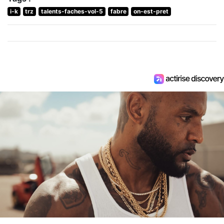
i-k
trz
talents-faches-vol-5
fabre
on-est-pret