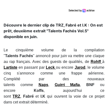
Découvre le dernier clip de TRZ, Fabré et I.K : On est
prêt, deuxième extrait "Talents Fachés Vol.5"
disponible en juin.
Le cinquième volume de la compilation
"
Talents Fachés
" annoncé pour juin va mettre une claque
au rap français. Avec des guests de qualités, de
Rohff
à
Lartiste
en passant par
Leck
ou encore
Jarod
, le volume
cinq s'annonce comme une frappe aérienne.
Complété par des nouveaux
talents comme
Naps
,
Guirri Mafia
,
BNF
ou
encore
Koffs
, aujourd'hui ce
sont
TRZ
,
Fabré
et
I.K
qui ouvrent la voie de ce projet
dans cet extrait déterminé.