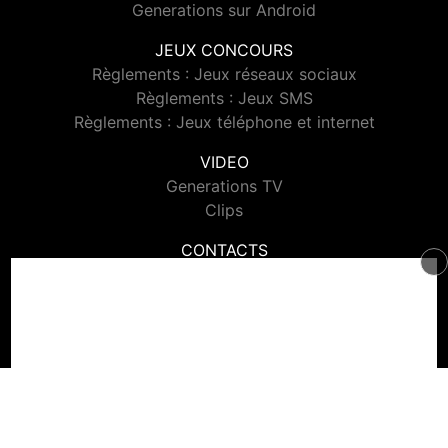
Generations sur Android
JEUX CONCOURS
Règlements : Jeux réseaux sociaux
Règlements : Jeux SMS
Règlements : Jeux téléphone et internet
VIDEO
Generations TV
Clips
CONTACTS
Contacter Generations
© 2026 Generations Tous droits réservés.
Signaler un contenu
-
Mentions légales
-
Politique de cookies
-