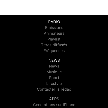
RADIO
Emissions
Animateurs
Playlist
Titres diffusés
Fréquences
NEWS
News
Musique
Sport
Lifestyle
Contacter la rédac
APPS
Generations sur iPhone