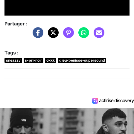
Partager :
Tags :
sneazzy
s-pri-noir
okkk
dieu-benisse-supersound