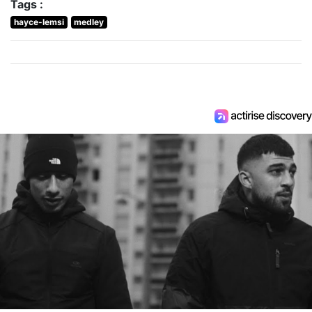
Tags :
hayce-lemsi
medley