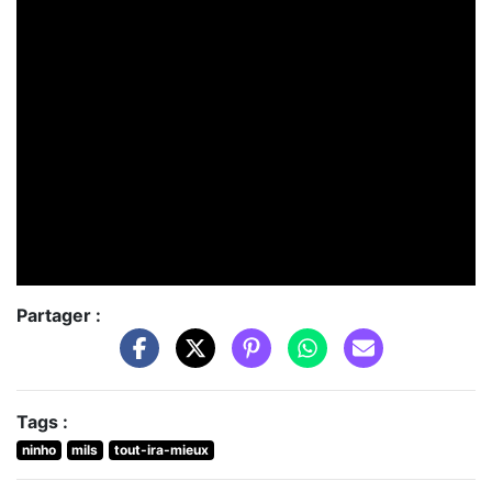
Partager :
Tags :
ninho
mils
tout-ira-mieux