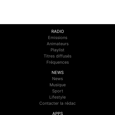
RADIO
Emissions
Animateurs
Playlist
Titres diffusés
Fréquences
NEWS
News
Musique
Sport
Lifestyle
Contacter la rédac
APPS