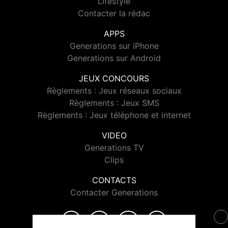
Lifestyle
Contacter la rédac
APPS
Generations sur iPhone
Generations sur Android
JEUX CONCOURS
Règlements : Jeux réseaux sociaux
Règlements : Jeux SMS
Règlements : Jeux téléphone et internet
VIDEO
Generations TV
Clips
CONTACTS
Contacter Generations