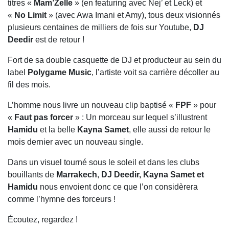
titres «
Mam’Zelle
» (en featuring avec Nej’ et Leck) et
«
No Limit
» (avec Awa Imani et Amy), tous deux visionnés
plusieurs centaines de milliers de fois sur Youtube,
DJ
Deedir
est de retour !
Fort de sa double casquette de DJ et producteur au sein du
label
Polygame Music
, l’artiste voit sa carrière décoller au
fil des mois.
L’homme nous livre un nouveau clip baptisé «
FPF
» pour
«
Faut pas forcer
» : Un morceau sur lequel s’illustrent
Hamidu
et la belle
Kayna Samet
, elle aussi de retour le
mois dernier avec un nouveau single.
Dans un visuel tourné sous le soleil et dans les clubs
bouillants de
Marrakech
,
DJ Deedir, Kayna Samet et
Hamidu
nous envoient donc ce que l’on considèrera
comme l’hymne des forceurs !
Écoutez, regardez !