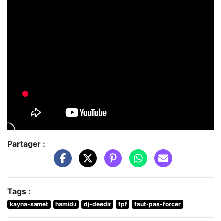
Partager :
Tags :
kayna-samet
hamidu
dj-deedir
fpf
faut-pas-forcer