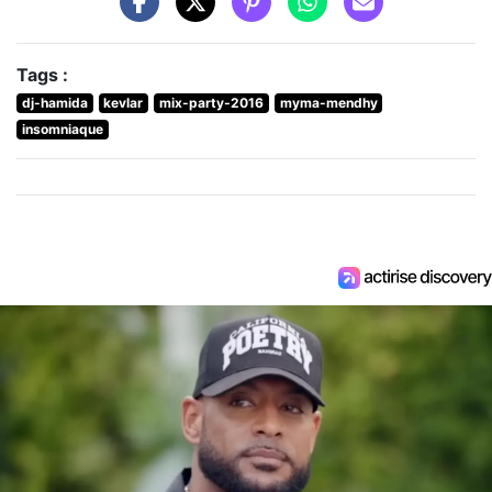
Tags :
dj-hamida
kevlar
mix-party-2016
myma-mendhy
insomniaque