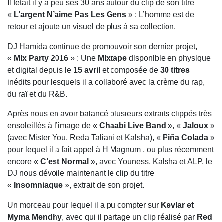
Il fêtait il y a peu ses 30 ans autour du clip de son titre
«
L’argent N’aime Pas Les Gens
» : L’homme est de
retour et ajoute un visuel de plus à sa collection.
DJ Hamida continue de promouvoir son dernier projet,
«
Mix Party 2016
» : Une
Mixtape
disponible en physique
et digital depuis le
15 avril
et composée de
30 titres
inédits pour lesquels il a collaboré avec la crème du rap,
du raï et du R&B.
Après nous en avoir balancé plusieurs extraits clippés très
ensoleillés à l’image de «
Chaabi Live Band
», «
Jaloux
»
(avec Mister You, Reda Taliani et Kalsha), «
Piña Colada
»
pour lequel il a fait appel à H Magnum , ou plus récemment
encore «
C’est Normal
», avec Youness, Kalsha et ALP, le
DJ nous dévoile maintenant le clip du titre
«
Insomniaque
», extrait de son projet.
Un morceau pour lequel il a pu compter sur
Kevlar et
Myma Mendhy
, avec qui il partage un clip réalisé par
Red