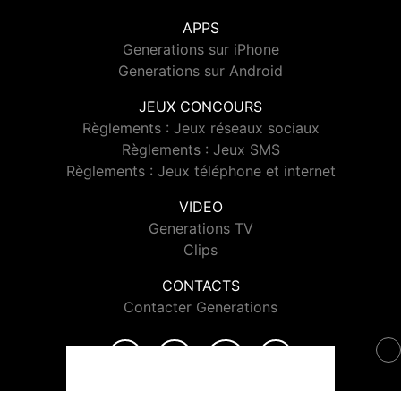
APPS
Generations sur iPhone
Generations sur Android
JEUX CONCOURS
Règlements : Jeux réseaux sociaux
Règlements : Jeux SMS
Règlements : Jeux téléphone et internet
VIDEO
Generations TV
Clips
CONTACTS
Contacter Generations