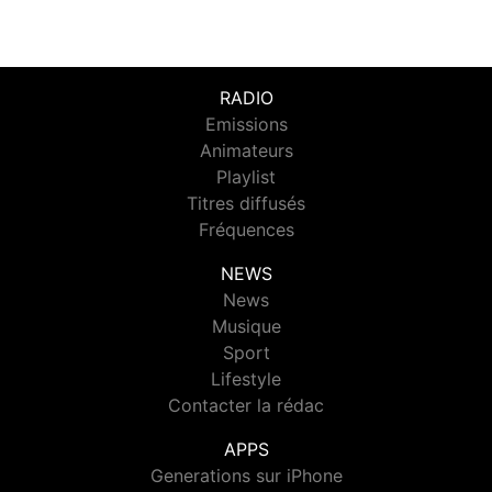
RADIO
Emissions
Animateurs
Playlist
Titres diffusés
Fréquences
NEWS
News
Musique
Sport
Lifestyle
Contacter la rédac
APPS
Generations sur iPhone