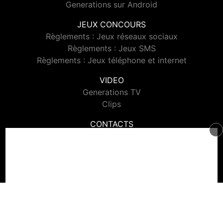
Generations sur Android
JEUX CONCOURS
Règlements : Jeux réseaux sociaux
Règlements : Jeux SMS
Règlements : Jeux téléphone et internet
VIDEO
Generations TV
Clips
CONTACTS
Contacter Generations
© 2026 Generations Tous droits réservés.
Signaler un contenu
-
Mentions légales
-
Politique de cookies
-