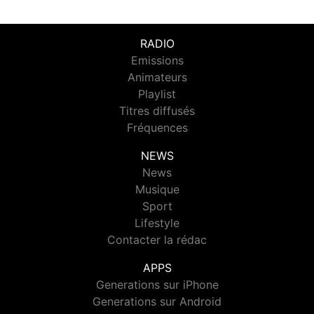
RADIO
Emissions
Animateurs
Playlist
Titres diffusés
Fréquences
NEWS
News
Musique
Sport
Lifestyle
Contacter la rédac
APPS
Generations sur iPhone
Generations sur Android