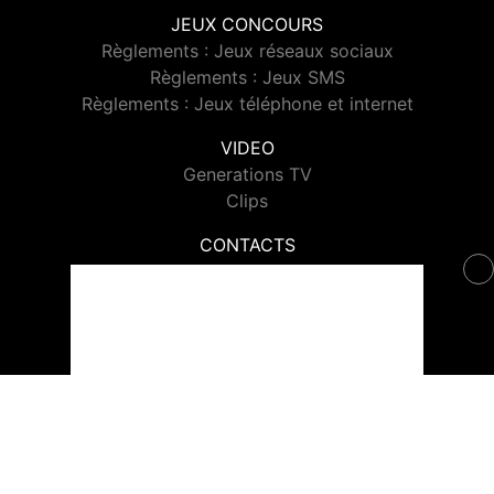
JEUX CONCOURS
Règlements : Jeux réseaux sociaux
Règlements : Jeux SMS
Règlements : Jeux téléphone et internet
VIDEO
Generations TV
Clips
CONTACTS
Contacter Generations
© 2026 Generations Tous droits réservés.
Signaler un contenu
-
Mentions légales
-
Politique de cookies
-
Contact