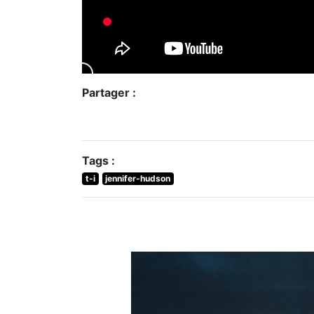
Partager :
Tags :
t-i
jennifer-hudson