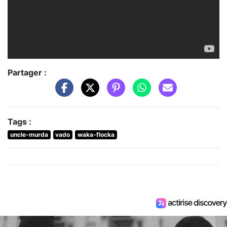
Partager :
Tags :
uncle-murda
vado
waka-flocka