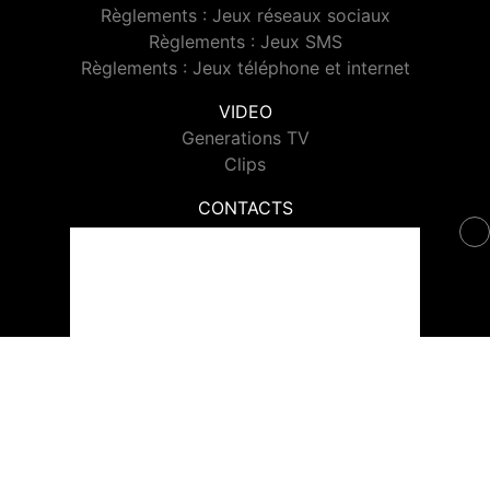
Règlements : Jeux réseaux sociaux
Règlements : Jeux SMS
Règlements : Jeux téléphone et internet
VIDEO
Generations TV
Clips
CONTACTS
Contacter Generations
© 2026 Generations Tous droits réservés.
Signaler un contenu
-
Mentions légales
-
Politique de cookies
-
Contact