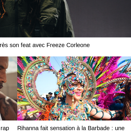
près son feat avec Freeze Corleone
 rap
Rihanna fait sensation à la Barbade : une