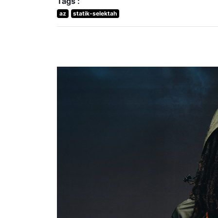
Tags :
az
statik-selektah