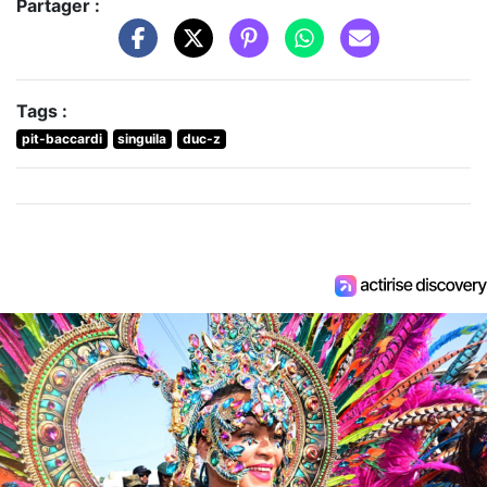
Partager :
Tags :
pit-baccardi
singuila
duc-z