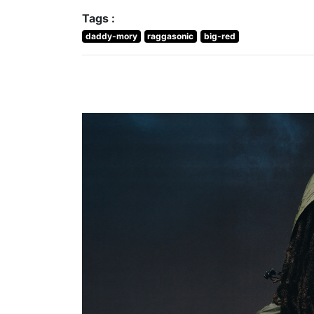
Partager :
Tags :
daddy-mory
raggasonic
big-red