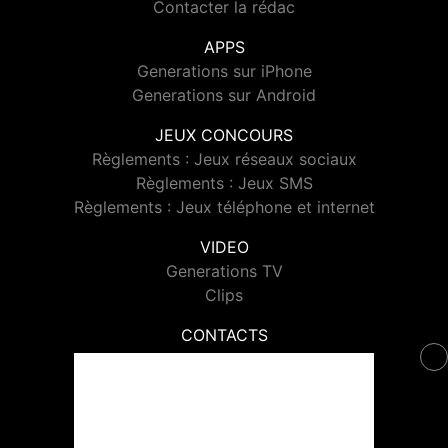
Contacter la rédac
APPS
Generations sur iPhone
Generations sur Android
JEUX CONCOURS
Règlements : Jeux réseaux sociaux
Règlements : Jeux SMS
Règlements : Jeux téléphone et internet
VIDEO
Generations TV
Clips
CONTACTS
Contacter Generations