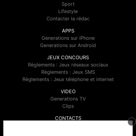
Sport
Lifestyle
Contacter la rédac
APPS
Generations sur iPhone
Generations sur Android
JEUX CONCOURS
Règlements : Jeux réseaux sociaux
Règlements : Jeux SMS
Règlements : Jeux téléphone et internet
VIDEO
Generations TV
Clips
CONTACTS
Contacter Generations