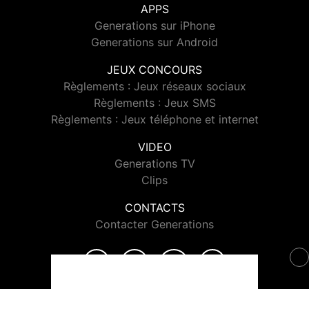
APPS
Generations sur iPhone
Generations sur Android
JEUX CONCOURS
Règlements : Jeux réseaux sociaux
Règlements : Jeux SMS
Règlements : Jeux téléphone et internet
VIDEO
Generations TV
Clips
CONTACTS
Contacter Generations