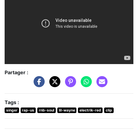
Partager :
Tags :
singer
rap-us
rnb-soul
lil-wayne
electrik-red
clip