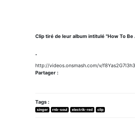
Clip tiré de leur album intitulé "How To Be
.
http://videos.onsmash.com/v/f8Yas2G7l3
Partager :
Tags :
singer
rnb-soul
electrik-red
clip