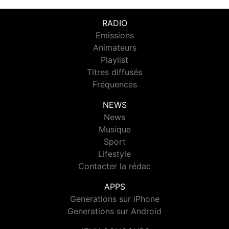
RADIO
Emissions
Animateurs
Playlist
Titres diffusés
Fréquences
NEWS
News
Musique
Sport
Lifestyle
Contacter la rédac
APPS
Generations sur iPhone
Generations sur Android