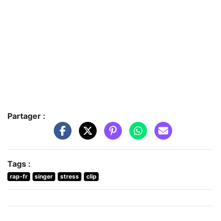
Partager :
Tags :
rap-fr
singer
stress
clip