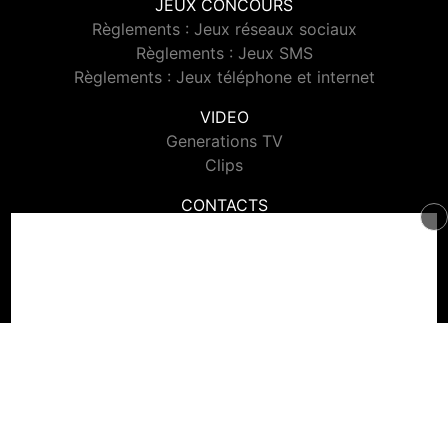
JEUX CONCOURS
Règlements : Jeux réseaux sociaux
Règlements : Jeux SMS
Règlements : Jeux téléphone et internet
VIDEO
Generations TV
Clips
CONTACTS
Contacter Generations
© 2026 Generations Tous droits réservés.
Signaler un contenu
-
Mentions légales
-
Politique de cookies
-
Contact