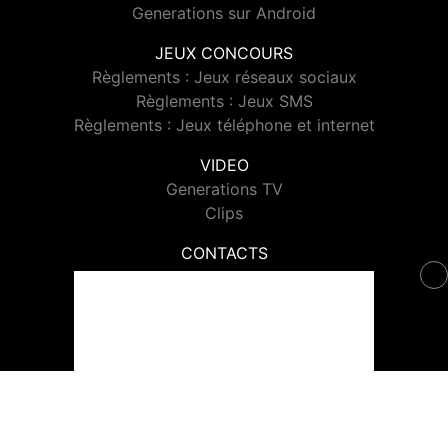
Generations sur Android
JEUX CONCOURS
Règlements : Jeux réseaux sociaux
Règlements : Jeux SMS
Règlements : Jeux téléphone et internet
VIDEO
Generations TV
Clips
CONTACTS
Contacter Generations
© 2026 Generations Tous droits réservés.
Signaler un contenu
-
Mentions légales
-
Politique de cookies
-