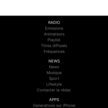
RADIO
Emissions
Animateurs
Playlist
Titres diffusés
Fréquences
NEWS
News
Musique
Sport
Lifestyle
Contacter la rédac
APPS
Generations sur iPhone