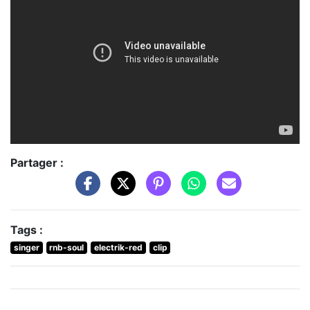
Partager :
Tags :
singer
rnb-soul
electrik-red
clip