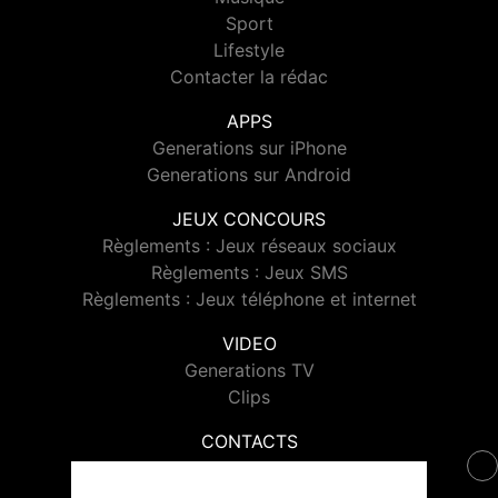
Sport
Lifestyle
Contacter la rédac
APPS
Generations sur iPhone
Generations sur Android
JEUX CONCOURS
Règlements : Jeux réseaux sociaux
Règlements : Jeux SMS
Règlements : Jeux téléphone et internet
VIDEO
Generations TV
Clips
CONTACTS
Contacter Generations