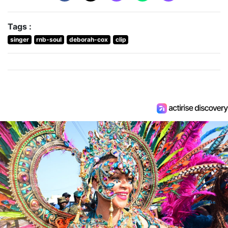
Tags :
singer
rnb-soul
deborah-cox
clip