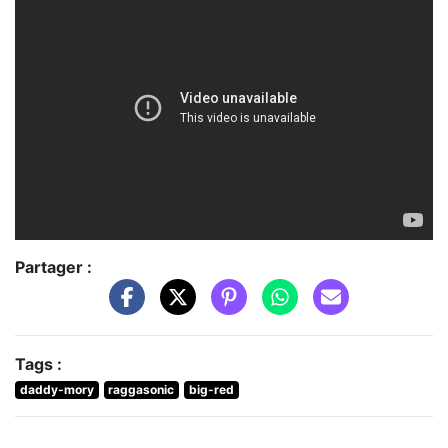
Partager :
Tags :
daddy-mory
raggasonic
big-red