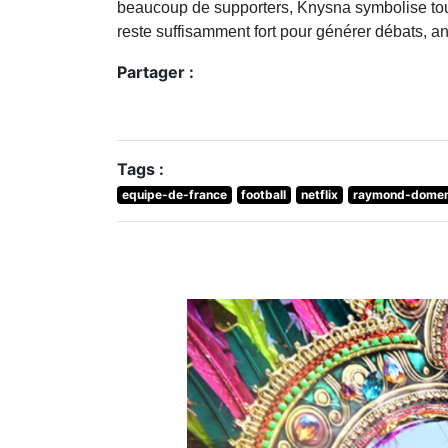
beaucoup de supporters, Knysna symbolise touj
reste suffisamment fort pour générer débats, a
Partager :
Tags :
equipe-de-france
football
netflix
raymond-dome