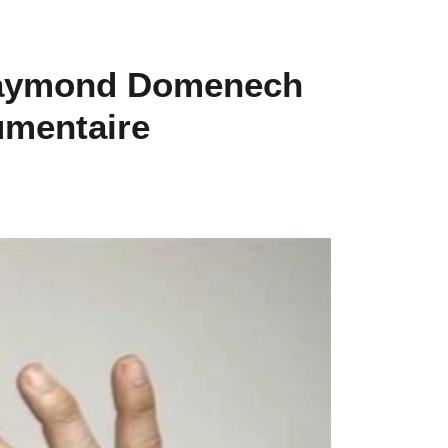
 Raymond Domenech
umentaire