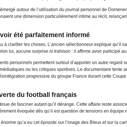
nt émergé autour de l’utilisation du journal personnel de Domen
ient une dimension particulièrement intime au récit, relançant
ir été parfaitement informé
 clarifier les choses. L’ancien sélectionneur explique qu’il s
lon lui, aucune surprise ni trahison : il affirme avoir participé 
s personnels permettent surtout d’apporter un autre regard 
édiatiques ou les critiques sportives. Le documentaire tente ai
 désintégration progressive du groupe France durant cette Cou
erte du football français
inue de fasciner autant qu’il dérange. Cette affaire reste associ
ièrement évoquée dès qu’il est question de tensions en équipe n
t énorme qu’a eu cet épisode sur l’image des Bleus et sur la car