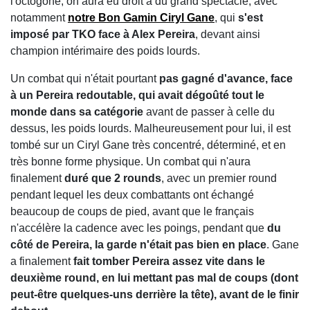
l'octogone, on aura eu droit à du grand spectacle, avec
notamment
notre Bon Gamin Ciryl Gane
, qui
s'est
imposé par TKO face à Alex Pereira
, devant ainsi
champion intérimaire des poids lourds.
Un combat qui n'était pourtant
pas gagné d'avance, face
à un Pereira redoutable, qui avait dégoûté tout le
monde dans sa catégorie
avant de passer à celle du
dessus, les poids lourds. Malheureusement pour lui, il est
tombé sur un Ciryl Gane très concentré, déterminé, et en
très bonne forme physique. Un combat qui n'aura
finalement
duré que 2 rounds
, avec un premier round
pendant lequel les deux combattants ont échangé
beaucoup de coups de pied, avant que le français
n'accélère la cadence avec les poings, pendant que
du
côté de Pereira, la garde n'était pas bien en place
. Gane
a finalement
fait tomber Pereira assez vite dans le
deuxième round, en lui mettant pas mal de coups (dont
peut-être quelques-uns derrière la tête), avant de le finir