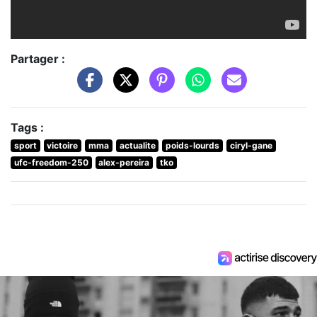
Partager :
Tags :
sport
victoire
mma
actualite
poids-lourds
ciryl-gane
ufc-freedom-250
alex-pereira
tko