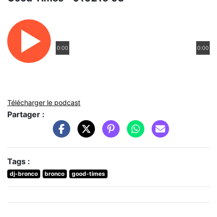
0:00
0:00
Télécharger le podcast
Partager :
Tags :
dj-bronco
bronco
good-times