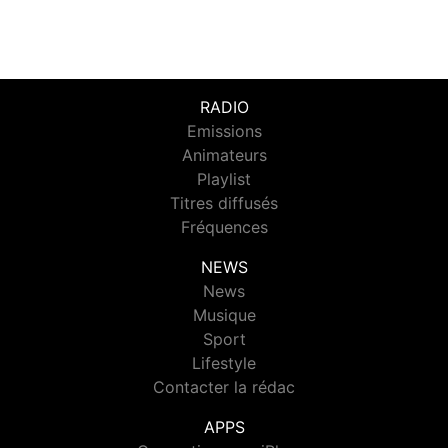
RADIO
Emissions
Animateurs
Playlist
Titres diffusés
Fréquences
NEWS
News
Musique
Sport
Lifestyle
Contacter la rédac
APPS