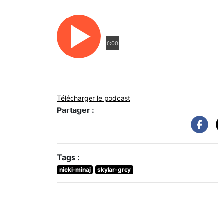
0:00
Télécharger le podcast
Partager :
Tags :
nicki-minaj
skylar-grey