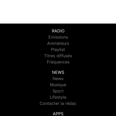
RADIO
Emissions
Animateurs
Playlist
Titres diffusés
Fréquences
NEWS
News
Musique
Sport
Lifestyle
Contacter la rédac
APPS