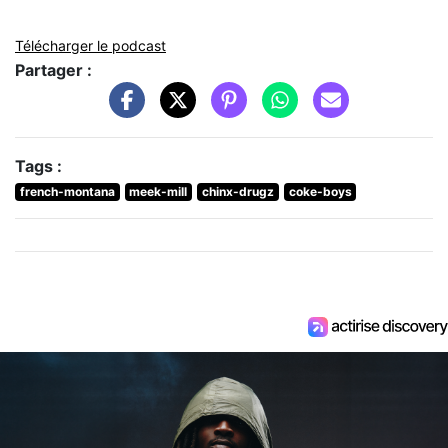
Télécharger le podcast
Partager :
Tags :
french-montana
meek-mill
chinx-drugz
coke-boys