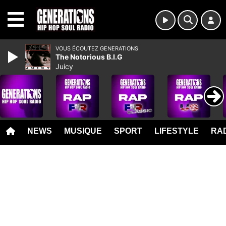
MENU
VOUS ÉCOUTEZ GENERATIONS
The Notorious B.I.G
Juicy
NEWS
MUSIQUE
SPORT
LIFESTYLE
RAD