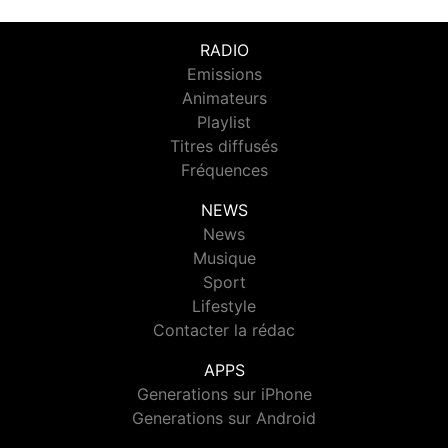
RADIO
Emissions
Animateurs
Playlist
Titres diffusés
Fréquences
NEWS
News
Musique
Sport
Lifestyle
Contacter la rédac
APPS
Generations sur iPhone
Generations sur Android