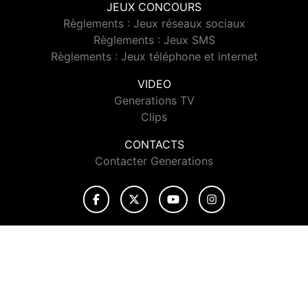
JEUX CONCOURS
Règlements : Jeux réseaux sociaux
Règlements : Jeux SMS
Règlements : Jeux téléphone et internet
VIDEO
Generations TV
Clips
CONTACTS
Contacter Generations
© 2026 Generations Tous droits réservés.
Signaler un contenu
-
Mentions légales
-
Politique de cookies
-
Contact