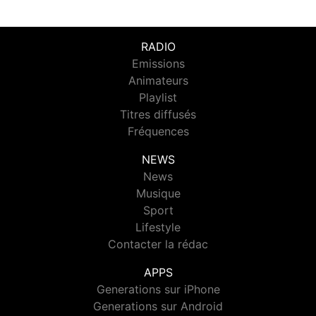
RADIO
Emissions
Animateurs
Playlist
Titres diffusés
Fréquences
NEWS
News
Musique
Sport
Lifestyle
Contacter la rédac
APPS
Generations sur iPhone
Generations sur Android