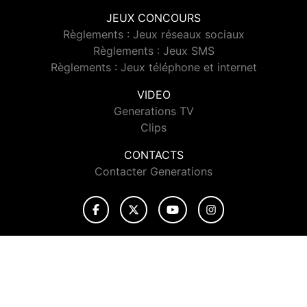
JEUX CONCOURS
Règlements : Jeux réseaux sociaux
Règlements : Jeux SMS
Règlements : Jeux téléphone et internet
VIDEO
Generations TV
Clips
CONTACTS
Contacter Generations
© 2026 Generations Tous droits réservés.
Signaler un contenu
-
Mentions légales
-
Politique de cookies
-
Contact