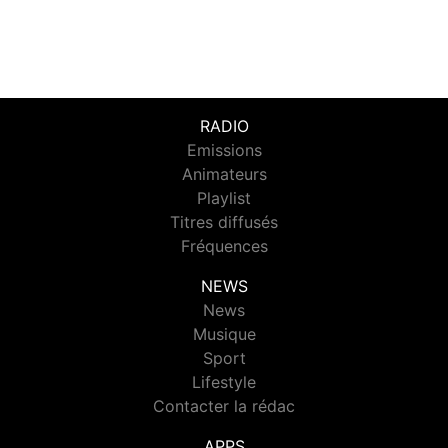
RADIO
Emissions
Animateurs
Playlist
Titres diffusés
Fréquences
NEWS
News
Musique
Sport
Lifestyle
Contacter la rédac
APPS