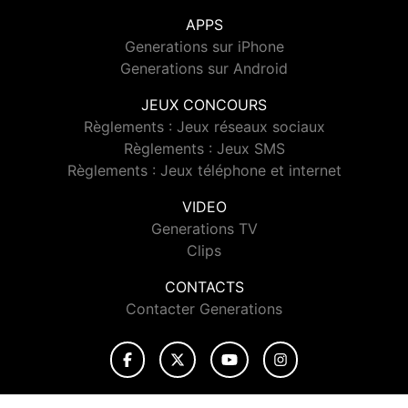
APPS
Generations sur iPhone
Generations sur Android
JEUX CONCOURS
Règlements : Jeux réseaux sociaux
Règlements : Jeux SMS
Règlements : Jeux téléphone et internet
VIDEO
Generations TV
Clips
CONTACTS
Contacter Generations