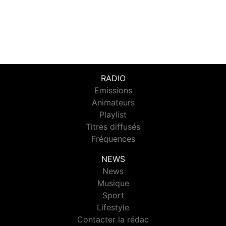
RADIO
Emissions
Animateurs
Playlist
Titres diffusés
Fréquences
NEWS
News
Musique
Sport
Lifestyle
Contacter la rédac